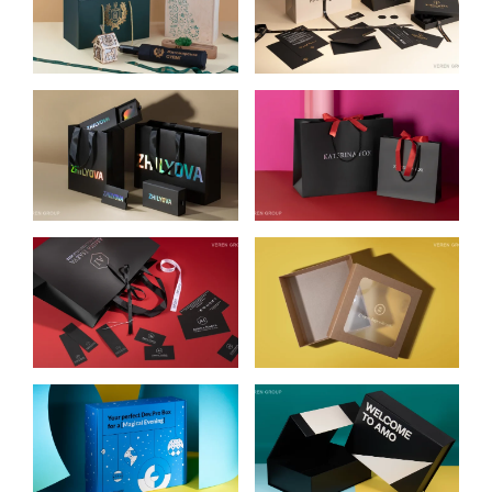
ЛЕСНОГО
BEAUTY
ХОЗЯЙСТВА
УПАКОВКА ДЛЯ
УПАКОВКА ДЛЯ
БЕЛЬЯ ZHILYOVA
ЖЕНСКИХ СУМОК
LINGERIE
KATERINA FOX
УПАКОВКА ДЛЯ
УПАКОВКА ДЛЯ
ЖЕНСКОЙ
НАБОРА СЫРА,
ОДЕЖДЫ AMINA
ВИНА, ШОКОЛАДА
ISAEVA
–
СИРНЕ КОРОЛІВСТВО
УПАКОВКА ДЛЯ
ЭКСКЛЮЗИВНАЯ
НОВОГОДНИХ
УПАКОВКА
ПОДАРКОВ
“WELCOME BOX”