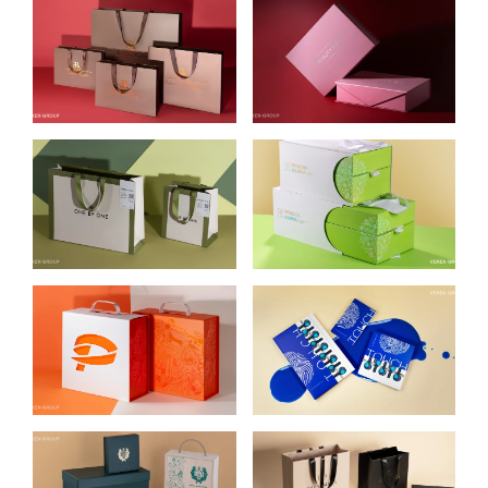
УПАКОВКА ДЛЯ
УПАКОВКА ДЛЯ
ROKSOLANA
ПОДАРОЧНЫХ
BOGUTSKA
НАБОРОВ
BEAUTY KAIF
УПАКОВКА ДЛЯ
УПАКОВКА ДЛЯ
ЖЕНСКОЙ
PANCHA KARMA
ОДЕЖДЫ ONE BY
ONE
УПАКОВКА ДЛЯ
УПАКОВКА ДЛЯ
PLARIUM
KHOLODOVYCH
NAILS
УПАКОВКА ДЛЯ
УПАКОВКА ДЛЯ
ЖИТОМИРСКОГО
PHENOMENA