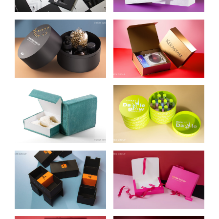
КАРТ BANK CREDIT
ПОДАРКОВ,
DNIPRO
ПОСУДЫ, ЦВЕТОВ
И ДЕКОРА ZELENA
ПРЕССПАК
ПРЕССПАК ДЛЯ
ПРОФЕССИОНАЛЬНОГО
ПРЕДСТАВИТЕЛЬСТВА
УХОДА ЗА
LOREAL К 60-
ВОЛОСАМИ
ЛЕТИЮ БРЕНДА
ABSOLUT REPAIR
KERASTASE
MOLECULAR
ПРЕССПАК ДЛЯ
ПРЕСПАКИ ДЛЯ
ПРЕДСТАВИТЕЛЬСТВА
ПРЕЗЕНТАЦИИ
IQOS
ЛИМИТИРОВАННОЙ
СЕРИИ БЛЕСКОВ
DAZZLE GLOW BY
LAMEL
УПАКОВКА ДЛЯ
ПОДАРОЧНАЯ
LAMINATION
УПАКОВКА ДЛЯ
SYSTEM BY VILMY
VEREN GROUP