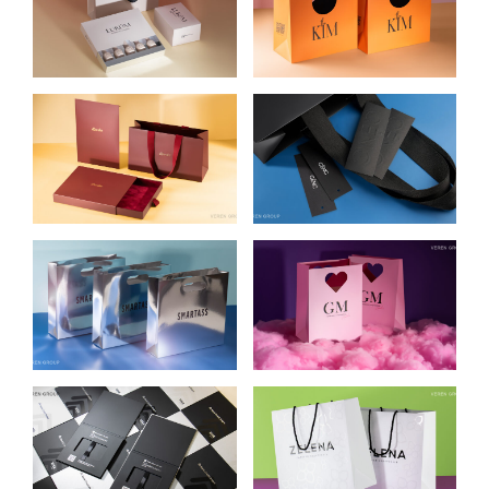
УПАКОВКА ДЛЯ
УКРАИНСКОГО
ЛИМИТИРОВАННОЙ
БРЕНДА ОДЕЖДЫ
СЕРИИ ЛАКОВ
THE KIM
LUKUM NAILS
ЛИМИТИРОВАННАЯ
ПРЕМИАЛЬНАЯ
СЕРИЯ УПАКОВКИ
УПАКОВКА ДЛЯ
ДЛЯ ОДЕЖДЫ
ОДЕЖДЫ CENC
БРЕНДА TTSWTRS
ЭКСКЛЮЗИВНАЯ
УПАКОВКА ДЛЯ
УПАКОВКА ДЛЯ
СЕТИ МАГАЗИНОВ
МЕРЧА И
КОСМЕТИКИ GM
ПОДАРОЧНЫХ
НАБОРОВ
SMARTASS
ПРЕЗЕНТАЦИОННАЯ
УТОНЧЕННАЯ
УПАКОВКА ДЛЯ
УПАКОВКА ДЛЯ
БАНКОВСКИХ
ПРЕМИАЛЬНЫХ