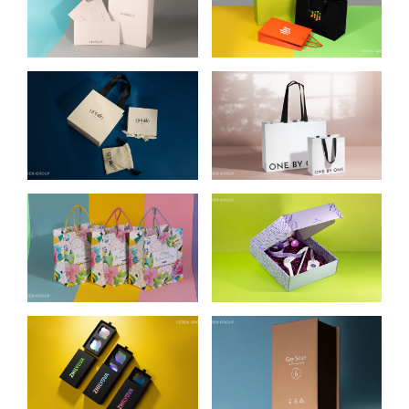
НОМЕР 1
UKRAINE
УПАКОВКА ДЛЯ
БУМАЖНЫЕ
ЮВЕЛИРНЫХ
ПАКЕТЫ ДЛЯ ONE
ИЗДЕЛИЙ GENTLE
BY ONE
FINERY
ПОДАРОЧНЫЕ
ALPACA. КОРОБКА
ПАКЕТЫ ДЛЯ MARS
ДЛЯ ДОСТАВКИ
UKRAINE
ОДЕЖДЫ
УПАКОВКА ДЛЯ
УПАКОВКА ДЛЯ
ZHILYOVA LINGERIE
МЫЛА РУЧНОЙ
РАБОТЫ GAY SOAP