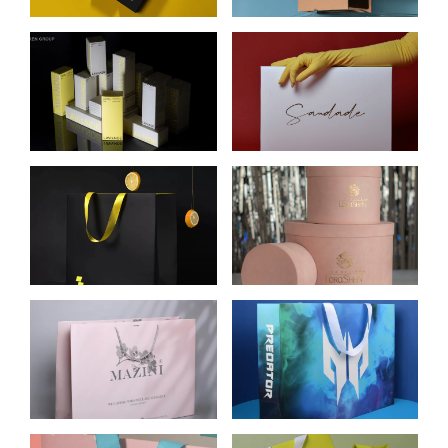
УПАКОВКА ДЛЯ
КАРТОННАЯ
КОСМЕТИЧЕСКИХ
ФИРМЕННАЯ
СРЕДСТВ LAVANDE
УПАКОВКА ДЛЯ
ОДЕЖДЫ SAUDADE
ПАКЕТ ИЗ
КРУГЛЫЕ
ЦЕЛЛЮЛОЗНОГО
КАРТОННЫЕ
КАРТОНА ДЛЯ
КОРОБКИ ДЛЯ
PARIMATCH
ЦВЕТОВ
LORASHEN
КАРТОННЫЕ
ПАКЕТ ИЗ
ПАКЕТЫ ДЛЯ
ЦЕЛЛЮЛОЗНОГО
ОДЕЖДЫ БРЕНДА
КАРТОНА ДЛЯ
MAZINI
PREDATOR