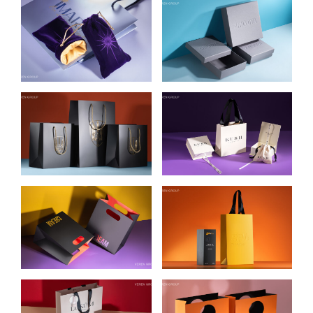
КОМПЛЕКСНАЯ
ПРЕМИАЛЬНАЯ
УПАКОВКА ДЛЯ
ECO-FIRST
МАГАЗИНА IMARIA
УПАКОВКА ДЛЯ
ZHILYOVA
КОМПЛЕКСНАЯ
КОМПЛЕКСНАЯ
УПАКОВКА ДЛЯ
УПАКОВКА ДЛЯ
НАГРАД БОЙЦАМ
ЮВЕЛИРНЫХ
ПОДРАЗДЕЛЕНИЯ
УКРАШЕНИЙ KUSH
“АЛЬФА” СБУ
JEWELRY
БУМАЖНЫЕ
ПОДАРОЧНАЯ
ПАКЕТЫ ДЛЯ
УПАКОВКА ДЛЯ
ИНТЕРНЕТ-
ЛИМИТИРОВАННОЙ
МАГАЗИНА
СЕРИИ КОНЬЯКА
ПРЕМИАЛЬНОЙ
ТИСА
КОСМЕТИКИ
КОМПЛЕКСНАЯ
УПАКОВКА ДЛЯ
CREAM