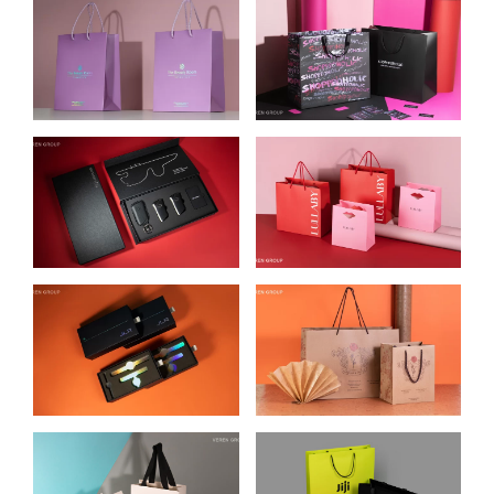
УПАКОВКА ДЛЯ
КАРТОННЫЕ
МАГАЗИНА
ПАКЕТЫ ДЛЯ
КОСМЕТИКИ
ОДЕЖДЫ И
THE BEAUTY ROOM
АКСЕССУАРОВ
SHOPPPOHOLIC
УПАКОВКА ДЛЯ
ПАКЕТЫ ДЛЯ
КЛЮЧЕЙ И КАРТЫ
МАГАЗИНА
LEXUS
КОСМЕТИКИ
LULLABY
УПАКОВКА ДЛЯ
УПАКОВКА ДЛЯ
АВТОМОБИЛЬНЫХ
ЦВЕТОВ И
АРОМАТИЗАТОРОВ
ПОДАРКОВ
JLR
ЧАЙНАЯ РОЗА
УПАКОВКА ДЛЯ
БУМАЖНЫЕ
САЛОНА КРАСОТЫ
ПАКЕТЫ ДЛЯ JIJI