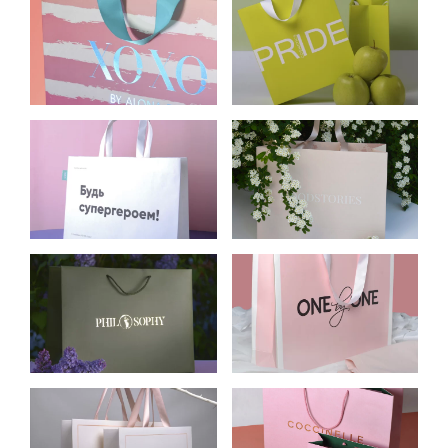
КАРТОННЫЕ
ПАКЕТЫ ИЗ
ПАКЕТЫ ДЛЯ
КАРТОНА ДЛЯ
ЖЕНСКОЙ
УПАКОВКИ
ОДЕЖДЫ БРЕНДА
КОСМЕТИКИ PRIDE
XOXO
COSMETICS
ПАКЕТЫ ИЗ
ПАКЕТЫ ИЗ
КРАФТА ДЛЯ
КАРТОНА ДЛЯ
OH MY LOOK!
МАГАЗИНА
ЖЕНСКОЙ
ОДЕЖДЫ
MOODSTORIES
ПАКЕТЫ ИЗ
ПАКЕТ ИЗ
КАРТОНА ДЛЯ
ЦЕЛЛЮЛОЗНОГО
МАГАЗИНА
КАРТОНА ДЛЯ ONE
ЖЕНСКОЙ
BY ONE
ОДЕЖДЫ
PHILOSOPHY
ПАКЕТ ИЗ
ПАКЕТЫ ИЗ
ЦЕЛЛЮЛОЗНОГО
БУМАГИ