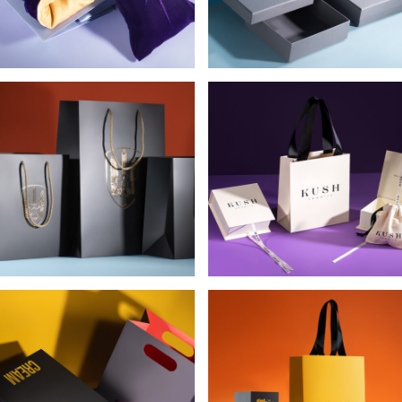
КОМПЛЕКСНАЯ
КОМПЛЕКСНАЯ
УПАКОВКА ДЛЯ
УПАКОВКА ДЛЯ
НАГРАД БОЙЦАМ
ЮВЕЛИРНЫХ
ПОДРАЗДЕЛЕНИЯ
УКРАШЕНИЙ KUSH
“АЛЬФА” СБУ
JEWELRY
БУМАЖНЫЕ ПАКЕТЫ
ПОДАРОЧНАЯ
ДЛЯ ИНТЕРНЕТ-
УПАКОВКА ДЛЯ
МАГАЗИНА
ЛИМИТИРОВАННОЙ
ПРЕМИАЛЬНОЙ
СЕРИИ КОНЬЯКА ТИСА
КОСМЕТИКИ CREAM