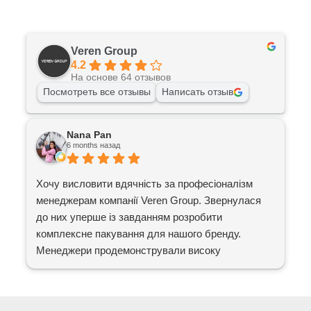
Veren Group
4.2
На основе 64 отзывов
Посмотреть все отзывы
Написать отзыв
Nana Pan
6 months назад
Хочу висловити вдячність за професіоналізм
менеджерам компанії Veren Group. Звернулася
Г
до них уперше із завданням розробити
п
комплексне пакування для нашого бренду.
д
Менеджери продемонстрували високу
і
зацікавленість та професійний підхід. Вони
допомогли підібрати необхідні розміри, які
п
оптимально нам підійшли.
т