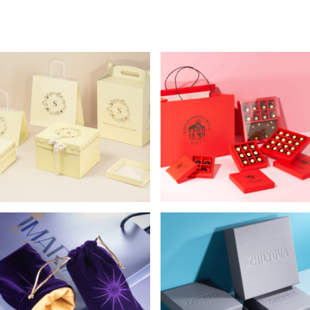
УПАКОВКА ДЛЯ
УПАКОВКА ДЛЯ
ДЕСЕРТОВ STELLA
КОНФЕТ И
SWEETS
ШОКОЛАДА
KJOBMANSGARDEN
КОМПЛЕКСНАЯ
ПРЕМИАЛЬНАЯ ECO-
УПАКОВКА ДЛЯ
FIRST УПАКОВКА ДЛЯ
МАГАЗИНА IMARIA
ZHILYOVA