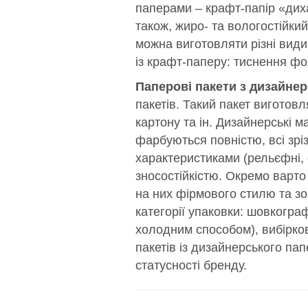
паперами – крафт-папір «диха
також, жиро- та вологостійкий
можна виготовляти різні види
із крафт-паперу: тиснення фо
Паперові пакети з дизайнер
пакетів. Такий пакет виготовл
картону та ін. Дизайнерські 
фарбуються повністю, всі зрі
характеристиками (рельєфні, 
зносостійкістю. Окремо варто
на них фірмового стилю та зо
категорії упаковки: шовкогра
холодним способом), вибірков
пакетів із дизайнерського па
статусності бренду.