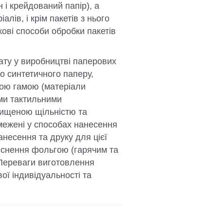
 і крейдований папір), а
лів, і крім пакетів з нього
ові способи обробки пакетів
ту у виробництві паперових
го синтетичного паперу,
ною гамою (матеріали
ими тактильними
двищеною щільністю та
бмежені у способах нанесення
несення та друку для цієї
тиснення фольгою (гарячим та
 Переваги виготовлення
 ​​індивідуальності та