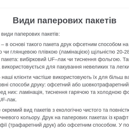
Види паперових пакетів
 види паперових пакетів:
– в основі такого пакета друк офсетним способом на
 чи глянцевою плівкою (ламінацією) щільністю 20-28
 пакета: вибірковий UF–лак чи тиснення фольгою. Та
використовується для пакування невеликих та легки
наші клієнти частіше використовують їх для більш в
новні способи друку: офсетний або шовкотрафаретний
ед них: ламінація, тиснення гарячою та холодною фо
UF-лак.
окремий вид пакетів з екологічно чистого та повніст
чневого кольору. Друк на паперових пакетах із краф
ії (трафаретний друк) або офсетним способом. У по