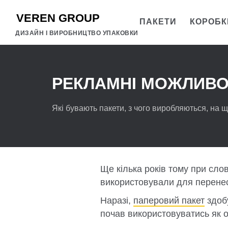
ПАКЕТИ
КОРОБК
ДИЗАЙН І ВИРОБНИЦТВО УПАКОВКИ
РЕКЛАМНІ МОЖЛИВО
Які бувають пакети, з чого виробляються, на щ
Ще кілька років тому при слов
використовували для перенесе
Наразі,
паперовий пакет
здобу
почав використовуватись як од