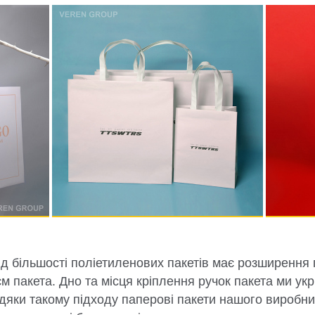
ід більшості поліетиленових пакетів має розширення
м пакета. Дно та місця кріплення ручок пакета ми у
яки такому підходу паперові пакети нашого виробни