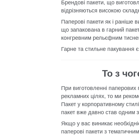
Брендові пакети, що виготовле
відрізняються високою складн
Паперові пакети як і раніше в
що запакована в гарний паке
конгревним рельєфним тисне
Гарне та стильне пакування 
То з чо
При виготовленні паперових 
рекламних цілях, то ми реком
Пакет у корпоративному стилі
пакет вже давно став одним з 
Якщо у вас виникає необхідніс
паперові пакети з тематични