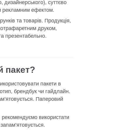
о, дизайнерського), суттєво
им рекламним ефектом.
унків та товарів. Продукція,
вкотрафаретним друком,
а презентабельно.
й пакет?
икористовувати пакети в
готип, брендбук чи гайдлайн.
пам’ятовується. Паперовий
 ми рекомендуємо використати
 запам’ятовується.