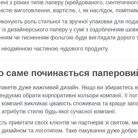
ні з різних типів паперу (крейдованого, синтетичног
істю виготовлення, вартістю, і, як наслідок, помітн
иконують роль стильної та зручної упаковки для подар
т із дизайнерського паперу у сумі з оздобленням шо
нням чи тисненням фольгою буде виглядати дорого т
є неодмінною частиною чудового продукту.
го саме починається паперови
пакетів дуже важливий дизайн. Якщо ви збираєтесь в
ендуємо обрати корпоративні кольори компанії, її ло
 компанії викликає цікавість споживача та краще за
атрибутів стилю будь-якої сучасної компанії.
ть привітати своїх клієнтів чи партнерів зі святом,
м дизайном та логотипом. Таке пакування дуже добре