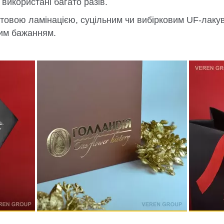
використані багато разів.
товою ламінацією, суцільним чи вибірковим UF-лаку
им бажанням.