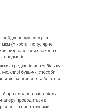
 крейдованому папері з
 мкм (мікрон). Популярне
кий вид паперових пакетів є
х предметів.
ажких предметів через більшу
. Можливі будь-які способи
льгою, конгревне та блінтове
ю біорозкладного матеріалу:
т-паперу проводиться в
рівнянні з синтетичними