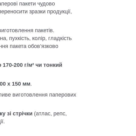
аперові пакети чудово
переносити зразки продукції,
иготовлення пакетів.
, пухкість, колір, гладкість
ння пакета обов’язково
170-200 г/м² чи тонкий
400 x 150 мм
.
жливе виготовлення паперових
у зі стрічки
(атлас, репс,
ї.