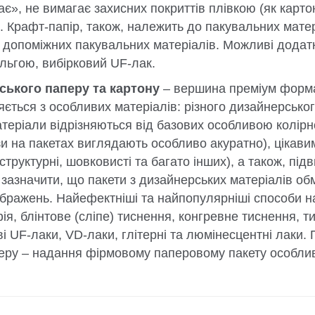
є», не вимагає захисних покриттів плівкою (як картон
. Крафт-папір, також, належить до пакувальних матеріа
 допоміжних пакувальних матеріалів. Можливі додатк
льгою, вибірковий UF-лак.
ського паперу та картону
– вершина преміум форма
яється з особливих матеріалів: різного дизайнерсько
матеріали відрізняються від базових особливою колір
зи на пакетах виглядають особливо акуратно), цікав
структурні, шовковисті та багато інших), а також, пі
 зазначити, що пакети з дизайнерських матеріалів о
бражень. Найефектніші та найпопулярніші способи на
фія, блінтове (сліпе) тиснення, конгревне тиснення, 
і UF-лаки, VD-лаки, глітерні та люмінесцентні лаки.
перу – надання фірмовому паперовому пакету особливої