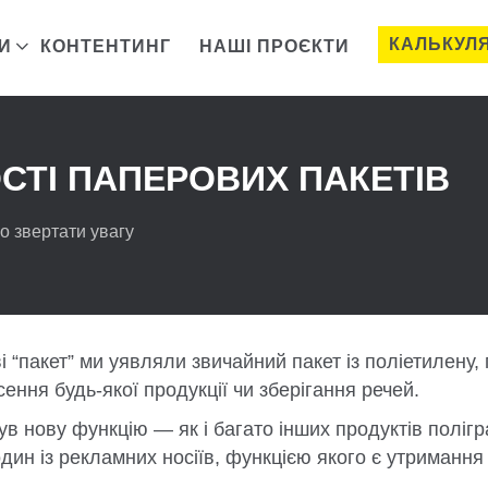
КАЛЬКУЛ
И
КОНТЕНТИНГ
НАШІ ПРОЄКТИ
СТІ ПАПЕРОВИХ ПАКЕТІВ
о звертати увагу
і “пакет” ми уявляли звичайний пакет із поліетилену,
ння будь-якої продукції чи зберігання речей.
в нову функцію — як і багато інших продуктів полігр
ин із рекламних носіїв, функцією якого є утримання 