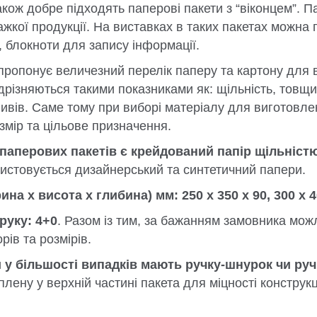
кож добре підходять паперові пакети з “віконцем”. П
жкої продукції. На виставках в таких пакетах можна 
, блокноти для запису інформації.
ропонує величезний перелік паперу та картону для в
дрізняються такими показниками як: щільність, товщина
пливів. Саме тому при виборі матеріалу для виготовле
змір та цільове призначення.
аперових пакетів є крейдований папір щільністю 
ристовується дизайнерський та синтетичний папери.
ина x висота x глибина) мм: 250 x 350 x 90, 300 x 
руку: 4+0
. Разом із тим, за бажанням замовника мо
рів та розмірів.
 у більшості випадків мають ручку-шнурок чи ручк
плену у верхній частині пакета для міцності конструкці