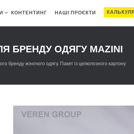
КАЛЬКУЛ
И
КОНТЕНТИНГ
НАШІ ПРОЄКТИ
ЛЯ БРЕНДУ ОДЯГУ MAZINI
го бренду жіночого одягу. Пакет із целюлозного картону