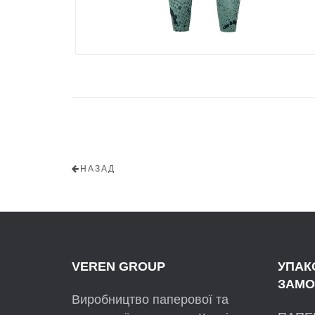
НАЗАД
VEREN GROUP
УПАК
ЗАМО
Виробництво паперової та